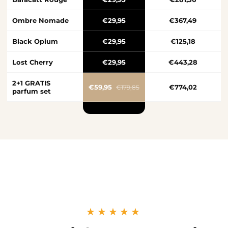
Ombre Nomade
€29,95
€367,49
Black Opium
€29,95
€125,18
Lost Cherry
€29,95
€443,28
2+1 GRATIS
€59,95
€774,02
€179,85
parfum set
★★★★★