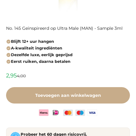
No. 145 Geïnspireerd op Ultra Male (MAN) - Sample 3ml
Blijft 12+ uur hangen
A-kwaliteit ingrediënten
Dezelfde luxe, eerlijk geprijsd
Eerst ruiken, daarna betalen
Aanbiedingsprijs
2,95
Normale prijs
4,00
Toevoegen aan winkelwagen
Probeer het
60 dagen
risicovrij.