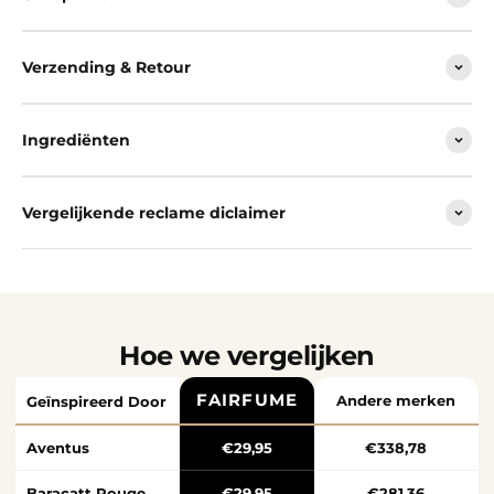
Verzending & Retour
Ingrediënten
Vergelijkende reclame diclaimer
Hoe we vergelijken
FAIRFUME
Andere merken
Geïnspireerd Door
Aventus
€29,95
€338,78
Baracatt Rouge
€29,95
€281,36