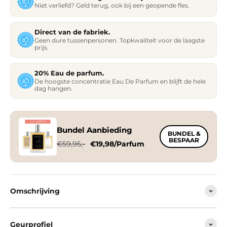
Niet verliefd? Geld terug, ook bij een geopende fles.
Direct van de
fabriek
.
Geen dure tussenpersonen. Topkwaliteit voor de laagste
prijs.
20%
Eau de parfum
.
De hoogste concentratie Eau De Parfum en blijft de hele
dag hangen.
Bundel Aanbieding
BUNDEL &
BESPAAR
€59,95,-
€19,98/Parfum
Omschrijving
Geurprofiel